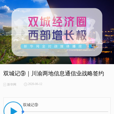
双城记⑨｜川渝两地信息通信业战略签约
2020-06-12
新华网
双城记⑨