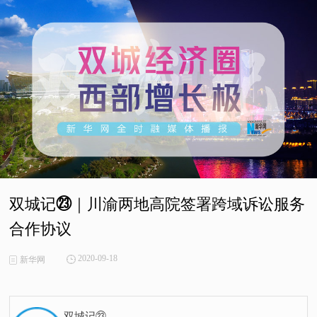
双城记㉓｜川渝两地高院签署跨域诉讼服务
合作协议
2020-09-18
新华网
双城记㉓